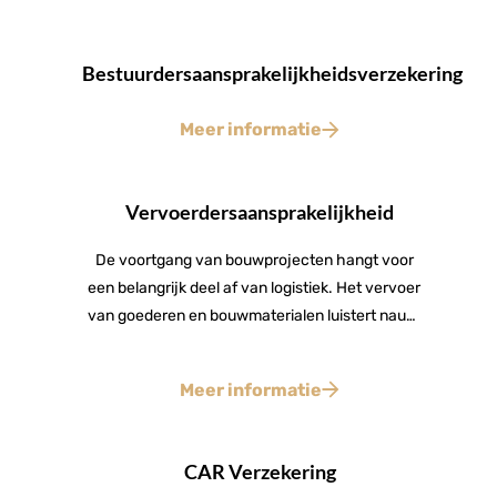
Bestuurdersaansprakelijkheidsverzekering
Meer informatie
Vervoerdersaansprakelijkheid
De voortgang van bouwprojecten hangt voor
een belangrijk deel af van logistiek. Het vervoer
van goederen en bouwmaterialen luistert nauw.
Hoe zorgvuldig iedereen ook werkt, onderweg
kan er van alles misgaan. En als u
Meer informatie
verantwoordelijk bent voor het transport en de
lading, direct of indirect, ben u aansprakelijk voor
eventuele schade of verlies. Dankzij
CAR Verzekering
internationale regelgeving zitten er gelukkig