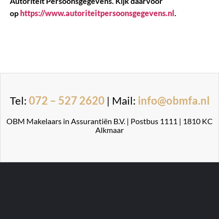
Autoriteit Persoonsgegevens. Kijk daarvoor
op
https://www.autoriteitpersoonsgegevens.nl
.
Tel:
072 – 527 2620
| Mail:
info@obmfa.nl
OBM Makelaars in Assurantiën B.V. | Postbus 1111 | 1810 KC
Alkmaar