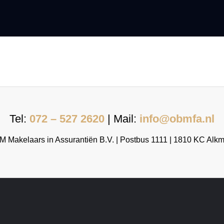
Tel:
072 – 527 2620
| Mail:
info@obmfa.nl
 Makelaars in Assurantiën B.V. | Postbus 1111 | 1810 KC Alk