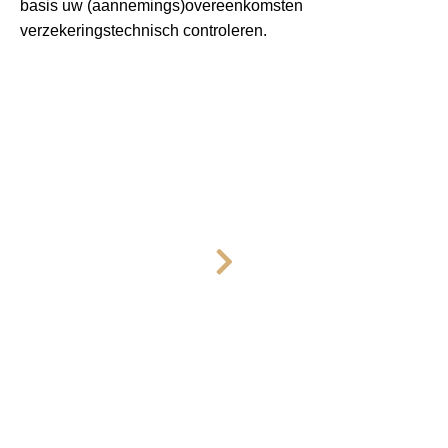
basis uw (aannemings)overeenkomsten
verzekeringstechnisch controleren.
Introductie
Elke samenwerking begint met een kop koffie en een
kennismaking. We zijn geïnteresseerd in uw bedrijf, uw
dromen en uw drijfveren. Anderzijds vertellen we hoe
wij werken en hoe dat voor u in de praktijk eruit ziet.
Zo bent u goed op de hoogte van onze werkwijze.