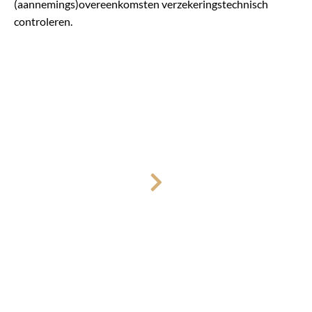
(aannemings)overeenkomsten verzekeringstechnisch
controleren.
Introductie
Elke samenwerking begint met een kop koffie en een
kennismaking. We zijn geïnteresseerd in uw bedrijf, uw
dromen en uw drijfveren. Anderzijds vertellen we hoe
wij werken en hoe dat voor u in de praktijk eruit ziet. Zo
bent u goed op de hoogte van onze werkwijze.