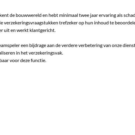
kent de bouwwereld en hebt minimaal twee jaar ervaring als scha
de verzekeringsvraagstukken trefzeker op hun inhoud te beoordel
r uit en werkt klantgericht.
s teamspeler een bijdrage aan de verdere verbetering van onze diens
ialiseren in het verzekeringsvak.
baar voor deze functie.
 dag is hetzelfde en mag je meebouwen aan een groeiend bedrijf