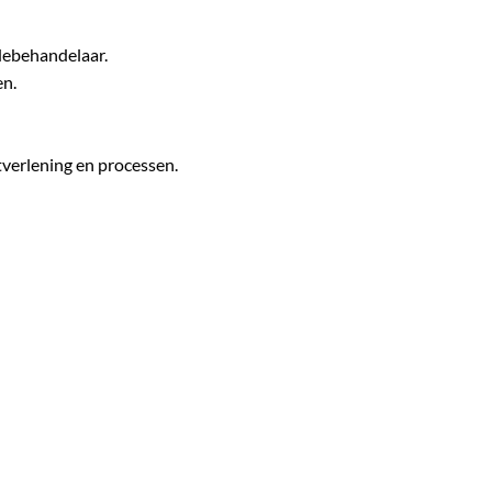
debehandelaar.
en.
tverlening en processen.
 in een boeiende omgeving waarin jouw bijdrage