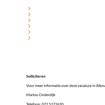
Ons aanbod
Mogelijkheden om jezelf te ontwikkelen door 
De zekerheid van een vaste job met een eigen
Een prettige, informele en ondernemende werk
Je bouwt actief mee aan de verdere groei van 
Aantrekkelijke arbeidsvoorwaarden, inclusief p
Salaris tussen € 3.200 en € 4.000 (bruto bij e
Solliciteren
Voor meer informatie over deze vacature in Alkma
Marlou Onderdijk
Telefoon: 072 5272620