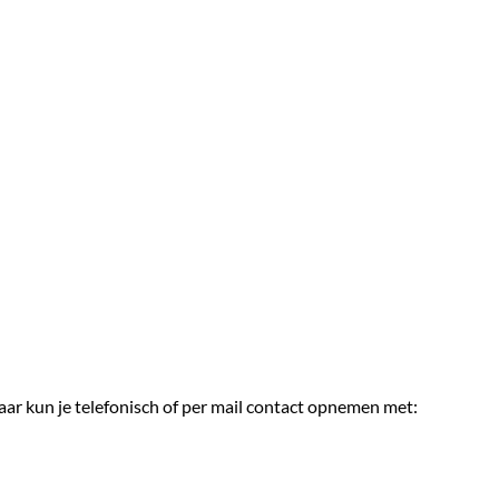
middel van opleidingen of cursussen.
, modern geoutilleerde werkplek.
cultuur. De menselijke maat is de norm, de lijnen zijn kort, med
de onderneming waarin je zelf de regie voert over je loopbaan.
ensioen en flexibiliteit in vakantiedagen en de mobiliteitsregelin
en fulltime overeenkomst).
ar kun je telefonisch of per mail contact opnemen met: