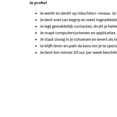
Je profiel
Je werkt en denkt op mbo/hbo+-niveau. Je 
Je bent snel van begrip en weet ingewikkel
Je legt gemakkelijk contacten, drukt je helde
Je snapt computersystemen en applicaties.
Je staat stevig in je schoenen en levert al
Je blijft leren en pakt de kans om je te spec
Je bent ten minste 20 uur per week beschik
Werken bij OBM
Bij OBM maak jij werkelijk het verschil. Geen
op waarde wordt geschat en gewaardeerd.